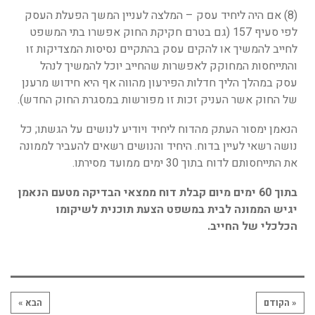
(8) אם היה ליחיד עסק – המלצה לעניין המשך הפעלת העסק
לפי סעיף 157 (גם בטרם חקיקת החוק אפשרו בתי המשפט
לחייב להמשיך או להקים עסק בהתקיים נסיסות המצדיקות זו
והתייחסות המחוקק לאפשרות שהחייב יוכל להמשיך לנהל
עסק במהלך הליך חדלות הפירעון מהווה אף היא חידוש מרענן
של החוק אשר העניק זכות זו מפורשות במסגרת החוק החדש).
הנאמן ימסור העתק מהדוח ליחיד ויודיע לנושים על הגשתו; כל
נושה רשאי לעיין בדוח. היחיד והנושים רשאים להעביר לממונה
את התייחסותם לדוח בתוך 30 ימים ממועד מסירתו.
בתוך 60 ימים מיום קבלת דוח ממצאי הבדיקה מטעם הנאמן
יגיש הממונה לבית במשפט הצעת תוכנית לשיקומו
הכלכלי של החייב.
« הקודם
הבא »