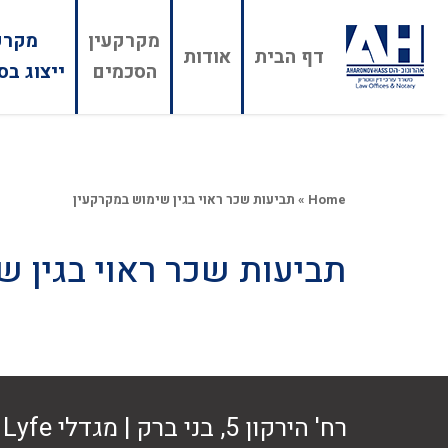
מקרקעין
מקרק
דף הבית
אודות
הסכמים
ייצוג בס
Home
»
תביעות שכר ראוי בגין שימוש במקרקעין
תביעות שכר ראוי בגין ש
רח' הירקון 5, בני ברק | מגדלי Lyfe בניין A קומה 10 | טל' 03-6915252 | office@adh-law.co.il