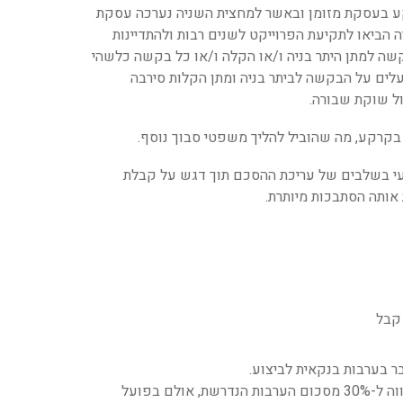
רקע בעסקת מזומן ובאשר למחצית השניה נערכה עסקת
ביאו לתקיעת הפרוייקט לשנים רבות ולהתדיינות
קשה למתן היתר בניה ו/או הקלה ו/או כל בקשה כלשהי
לים על הבקשה לביתר בניה ומתן הקלות סירבה
ול שוקת שבורה.
בקרקע, מה שהוביל להליך משפטי סבוך נוסף.
עי בשלבים של עריכת ההסכם תוך דגש על קבלת
אותה הסתבכות מיותרת.
 בערבות בנקאית לביצוע.
בשל השגיאה בהבנת סוג הערבות הבנקאית הנדרשת, סבר הקבלן בטעות כי יידרש להפקיד בבנק ביטחונות כספיים בגובה השווה ל-30% מסכום הערבות הנדרשת, אולם בפועל