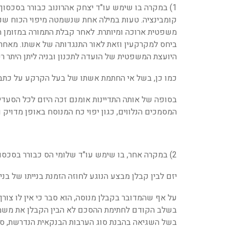
1) במקרה בו שימש עו"ד יצחק אהרונוב כבורר בסכס
קומבינציה. טעות במילה אחת שנשמטה מיפוי הכוח שנ
משפטית ארוכה ומיותרת. לאחר קבלת התמורה במזומן הו
ביחס למקרקעין וזאת לאור התנגדותה של אשתו. מאחר 
היועצת המשפטית של הועדה לתכנון ובניה ליתן היתר ר
כמו כן, בשל אי החתמת אשתו של בעל הקרקע על כתב ה
בסופה של אותה התדיינות אומנם זכה היזם לכל הסעד
המסמכים הנלווים, כגון יפוי כח המנוסח באופן מדויק
2) במקרה אחר, בו שימש עו"ד שלומי הס כבורר בסכסוך בין
יזם לבין קבלן מבצע הנוגע לחוזה הזמנת בנייתו של בניין בן 18 דירות 
על אף שהמדובר בקבלן מנוסה, הוא סבר כי אין לו צור
בשלב הקודם לחתימת ההסכם לא הבין הקבלן את משמעו