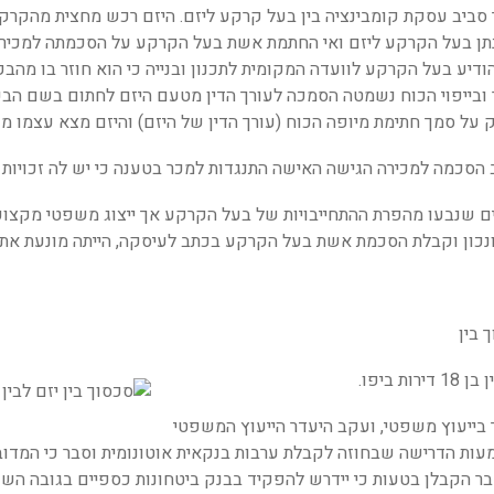
וך סביב עסקת קומבינציה בין בעל קרקע ליזם. היזם רכש מחצית מהק
תן בעל הקרקע ליזם ואי החתמת אשת בעל הקרקע על הסכמתה למכירה ה
דיע בעל הקרקע לוועדה המקומית לתכנון ובנייה כי הוא חוזר בו מהב
ובייפוי הכוח נשמטה הסמכה לעורך הדין מטעם היזם לחתום בשם הבע
ק על סמך חתימת מיופה הכוח (עורך הדין של היזם) והיזם מצא עצמו מ
סכמה למכירה הגישה האישה התנגדות למכר בטענה כי יש לה זכויות 
ים שנבעו מהפרת ההתחייבויות של בעל הקרקע אך ייצוג משפטי מקצו
 ונכון וקבלת הסכמת אשת בעל הקרקע בכתב לעיסקה, הייתה מונעת את 
ביפו.
ך בייעוץ משפטי, ועקב היעדר הייעוץ המשפטי
ת הדרישה שבחוזה לקבלת ערבות בנקאית אוטונומית וסבר כי המדובר