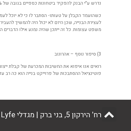
נדרש ע"י הבנק להפקיד ביטחונות כספיים בגובה של 100% מסכום הערבות – דהיינו מספר מיליוני שקלים.
כשהועמד הקבלן על טעותו- הסתבר לו כי לא יוכל לעמ
לעצירת הבנייה, שכן היזם לא יכול היה להמשיך להעבי
משפט עצומות. כל זה ייתכן שהיה נמנע אילו הדברים הי
3) סיפור נוסף – אהרונוב
רואים אנו איפוא את החשיבות המכרעת של קבלת ייצוג
פוטינציאל ההסתבכות של פרוייקט בנייה הוא כה רב עד 
גלילה
רח' הירקון 5, בני ברק | מגדלי Lyfe בניין A קומה 10 | טל' 03-6915252 | office@adh-law.co.il
לראש