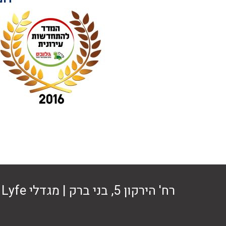
רח' הירקון 5, בני ברק | מגדלי Lyfe בניין A קומה 10 | טל' 03-6915252 | office@adh-law.co.il